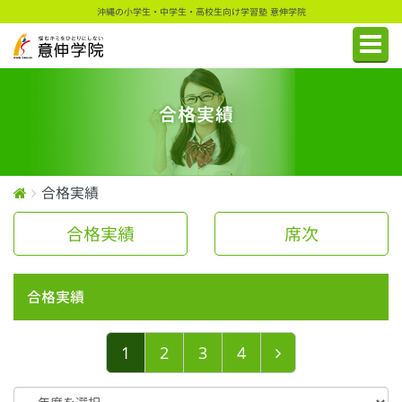
沖縄の小学生・中学生・高校生向け学習塾 意伸学院
合格実績
合格実績
合格実績
席次
合格実績
1
2
3
4