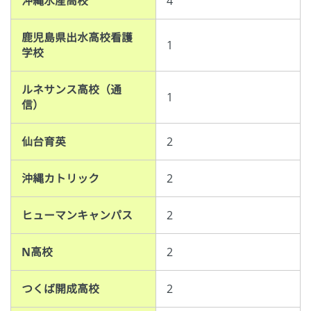
沖縄水産高校
4
鹿児島県出水高校看護
1
学校
ルネサンス高校（通
1
信）
仙台育英
2
沖縄カトリック
2
ヒューマンキャンパス
2
N高校
2
つくば開成高校
2