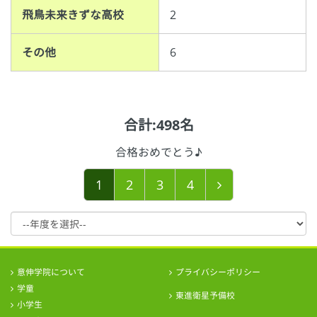
飛鳥未来きずな高校
2
その他
6
合計:498名
合格おめでとう♪
1
2
3
4
意伸学院について
プライバシーポリシー
学童
東進衛星予備校
小学生