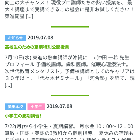
向上の大チャンス！ 現役プロ講師たちの熱い授業を、 最
大４講座まで受講できるこの機会に是非お試しください！
東進衛星 […]
2019.07.08
お知らせ
高校生のための夏期特別公開授業
7月10日(水) 東進の熱血講師が沖縄に！ ○沖田 一希 先生
プロフィール 予備校講師。歯科医師。催眠心理療法士。
次世代教育メンタリスト。予備校講師としてのキャリアは
３０年以上。「代々木ゼミナール」「河合塾」を経て、現
[…]
2019.07.08
美里本校
小学生
小学生の夏期講習！
7/22(月)から小学生・夏期講習。 月水金 10：00～12：00
算数・国語・英語の3教科から個別指導。 夏休みの宿題も