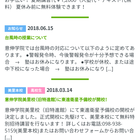
お手伝い！ 夏期講習代￥1,2000（入塾代・テキスト代無
料） 夏休み前に無料体験できます！
2018.06.15
お知らせ
台風時の授業について
意伸学院では台風時の対応について以下のように定めてあ
ります。 ●警報発令時、今後警報発令が十分予想できる場
合 → 塾はお休みになります。 ●学校が休校、または途
中下校になった場合 → 塾はお休みになり […]
2018.03.14
美里本校
高校生
意伸学院美里校（旧特進館）に東進衛星予備校が開校！
意伸学院美里校（旧特進館）にて東進衛星予備校の開校が
決定しました。正式開校に先駆けて、美里本校にて無料特
別招待講習を行ないます！ 詳しくはお電話:098-938-
5159(美里本校)またはお問い合わせフォームからお問い合
[…]